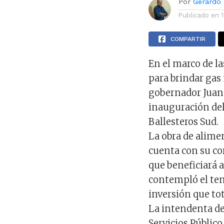
Por
Gerardo
Publicado en
COMPARTIR
En el marco de la
para brindar gas 
gobernador Juan S
inauguración del
Ballesteros Sud.
La obra de alime
cuenta con su co
que beneficiará a
contempló el ten
inversión que tot
La intendenta de 
Servicios Público