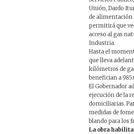
Unión, Dardo Itu
de alimentación p
permitirá que vec
acceso al gas na
Industria.
Hasta el momento
que lleva adelant
kilómetros de ga
benefician a 985
El Gobernador ad
ejecución de la r
domiciliarias. Pa
medidas de fomen
blando para los f
La obra habilit