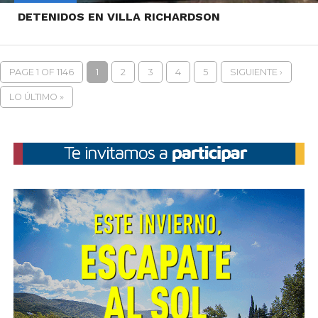
DETENIDOS EN VILLA RICHARDSON
PAGE 1 OF 1146
1
2
3
4
5
SIGUIENTE ›
LO ÚLTIMO »