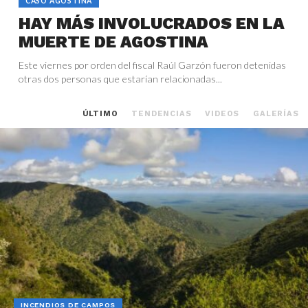
CASO AGOSTINA
HAY MÁS INVOLUCRADOS EN LA
MUERTE DE AGOSTINA
Este viernes por orden del fiscal Raúl Garzón fueron detenidas
otras dos personas que estarían relacionadas...
ÚLTIMO
TENDENCIAS
VIDEOS
GALERÍAS
INCENDIOS DE CAMPOS