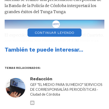
la Banda de la Policía de Córdoba interpretará los
grandes éxitos del Tunga Tunga.
CONTINUAR LEYENDO
El espectáculo musical es parte del Mes del Cuarteto,
con propuestas que comenzaron el 4 de junio y se
extienden hasta el 2 de julio, en el marco del Ciclo
También te puede interesar...
“Viví Cultura” para disfrutar en las plazas y parques
recuperados por el municipio.
TEMAS RELACIONADOS:
Redacción
GEF "EL MEDIO PARA SU MEDIO" SERVICIOS
DE CORRESPONSALÍAS PERIODÍSTICAS ·
Ciudad de Córdoba