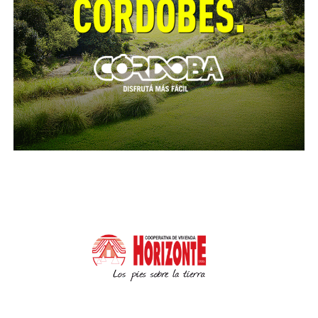
Cerro de las Rosas, personal policial procedió al
control de un automóvil marca Renault Clío en el que
se movilizaban dos hombres de 36 y 40 años,
quienes fueron aprehendidos. Estos individuos,
momentos antes, habrían intentado sustraer
pertenencias del interior de vehículos estacionados
en inmediaciones de la Avenida Rafael Núñez. En el
procedimiento se secuestró el rodado mencionado y
un inhibidor de alarmas tipo Handy, entre otros
elementos. Posteriormente, los detenidos fueron
trasladados a sede policial quedando a disposición
del magistrado interviniente.
En horas de la mañana de ayer, en el marco de
una investigación relacionada a un hecho de
robo ocurrido recientemente en un domicilio
ubicado en el country El Terrón (Mendiolaza)
,
personal de la departamental Sierras Chicas