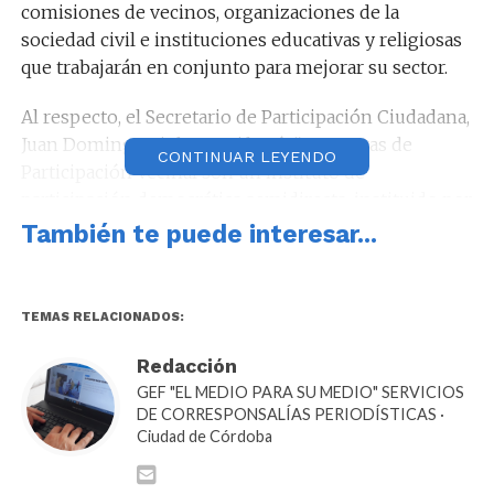
comisiones de vecinos, organizaciones de la
sociedad civil e instituciones educativas y religiosas
que trabajarán en conjunto para mejorar su sector.
Al respecto, el Secretario de Participación Ciudadana,
Juan Domingo Viola, manifestó: “Las Juntas de
CONTINUAR LEYENDO
Participación Vecinal son un instituto de
participación democrática semidirecta, instituido por
nuestra Carta Orgánica Municipal. El objetivo es que
También te puede interesar...
todo el trabajo que se realiza en las primeras
asambleas culmine con la elaboración de un Plan de
Mejoramiento Distrital (PMD). Luego, en las
TEMAS RELACIONADOS:
segundas asambleas ordinarias se vota dicho plan.
Finalmente se eleva a la Secretaría de Participación
Redacción
Ciudadana para evaluar si los proyectos votados
GEF "EL MEDIO PARA SU MEDIO" SERVICIOS
DE CORRESPONSALÍAS PERIODÍSTICAS ·
tienen factibilidad técnica”.
Ciudad de Córdoba
En el CPC Centro América se llevó adelante la