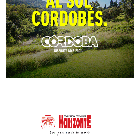
Las Juntas de Participación Vecinal (JPV) son una
instancia deliberativa y de intervención a escala de la
jurisdicción de cada Centro de Participación
Comunal (CPC).
Está conformada por representantes de centros
vecinales y comisiones de vecinos, organizaciones
sociales, establecimientos educativos y religiosos y
tres concejales (dos por la mayoría y uno por la
minoría), que actúan bajo la coordinación del
director de cada CPC.
Durante el año 2021 participaron 470 instituciones y
organizaciones de la ciudad de Córdoba se
inscribieron para participar en la elaboración del
Plan de Mejoramiento Distrital del año 2022.
Este plan comprende los proyectos propuestos por