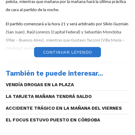
pelota, mientras que mañana por la mañana hará la última práctica
de cara al partido de la noche.
El partido comenzará a la hora 21 y será arbitrado por Silvio Guzmán
(San Juan), Raúl Lorenzo (Capital Federal) y Sebastián Moncloba
(Pilar – Buenos Aires), mientras que Gustavo Tacconi (Villa María –
Córdoba) será el Comisionado Técnico.
CONTINUAR LEYENDO
De ganar Parque habrá cuarto partido el día viernes, mientras que si
se impone San Isidro accederá a la final del torneo.
También te puede interesar...
VENDÍA DROGAS EN LA PLAZA
LA TARJETA MAÑANA TENDRÁ SALDO
En Córdoba, Parque y San Isidro jugaron 13 veces por Liga
ACCIDENTE TRÁGICO EN LA MAÑANA DEL VIERNES
Argentina, con 10 victorias del “Verde del Sur” y 3 de “Los Halcones
EL FOCUS ESTUVO PUESTO EN CÓRDOBA
Rojos”. La última vez que el equipo de San Francisco ganó en
Córdoba fue el 16 de enero de 2017 en tiempo suplementario por