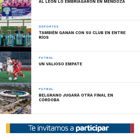
AL LEÓN LO EMBRIAGARON EN MENDOZA
un grupo re lindo de personas y el entrenador
también, con quien ya hablé. Así que esperemos que
este año lleguemos a lo más alto posible y
DEPORTES
seguramente vamos a trabajar mucho para eso”.
TAMBIÉN GANAN CON SU CLUB EN ENTRE
RÍOS
FÚTBOL
UN VALIOSO EMPATE
FÚTBOL
BELGRANO JUGARÁ OTRA FINAL EN
CÓRDOBA