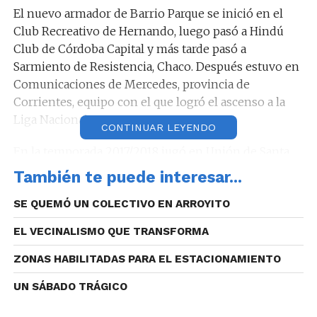
El nuevo armador de Barrio Parque se inició en el
Club Recreativo de Hernando, luego pasó a Hindú
Club de Córdoba Capital y más tarde pasó a
Sarmiento de Resistencia, Chaco. Después estuvo en
Comunicaciones de Mercedes, provincia de
Corrientes, equipo con el que logró el ascenso a la
Liga Nacional.
CONTINUAR LEYENDO
En la temporada 2017/2018 jugó en Unión de Santa
Fe y en la última Liga Argentina lo hizo en Hindú
También te puede interesar...
Club de Resistencia, provincia de Chaco.
SE QUEMÓ UN COLECTIVO EN ARROYITO
EL VECINALISMO QUE TRANSFORMA
ZONAS HABILITADAS PARA EL ESTACIONAMIENTO
UN SÁBADO TRÁGICO
En el conjunto chaqueño jugó 48 partidos, marcando