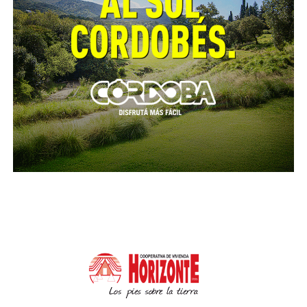
La directora del Archivo Histórico de la Provincia,
Gabriela Parra Garzón señala que el General, con su
salud muy deteriorada, traspasó el mando del
Ejército del Norte a su segundo, Francisco Fernández
de la Cruz y reconoció al cordobés Juan Bautista
Bustos como uno de los jefes del Estado mayor.
El 10 de septiembre de 1819, Belgrano escribió de
puño y letra una carta dirigida al entonces
gobernador provisional de Córdoba José Javier Díaz,
comunicando su decisión. Al día siguiente entregó el
mando de la tropa y en una emotiva despedida a sus
soldados partió a Tucumán para intentar recuperar
su salud.
Esa carta manuscrita y digitalizada se encuentra en el
Archivo Histórico de la provincia de Córdoba como
un documento histórico de gran valor patrimonial.
Ya de regreso,
en marzo de 1820 el prócer se
hospedó en la Estancia Jesuítica Caroya
, donde