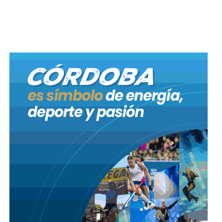
cuatro años atrás había funcionado la primera fábrica
de armas blancas. Allí se confeccionaron los sables,
bayonetas y espadas para los ejércitos libertadores
comandados por el propio Belgrano y luego por José
de San Martín.
El desarrollo del sistema de riego en la estancia, que
habían dejado los jesuitas antes de la expulsión en
1767, llevó a que los gobiernos patrios la tuvieran
como un lugar importante para instalar la fábrica que
proveyó de armamento a los soldados.
En una de las habitaciones de la estancia, Belgrano
escribió una de sus últimas cartas. Fechado el 19 de
marzo de 1820, el texto agradeció a un vecino
cordobés, Carlos del Signo, quien le donó 400 pesos
para poder seguir viaje a Buenos Aires, donde iba a
morir tres meses después. La réplica de la carta se
encuentra exhibida en una de las salas.
Así nació nuestra bandera