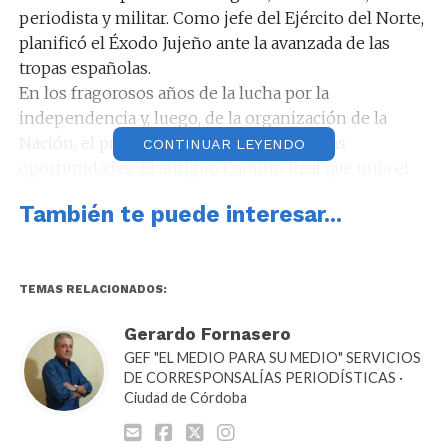
periodista y militar. Como jefe del Ejército del Norte,
planificó el Éxodo Jujeño ante la avanzada de las
tropas españolas.
En los fragorosos años de la lucha por la
independencia y, luego, de la organización de la
Nación, el prócer llegó a Córdoba en varias
CONTINUAR LEYENDO
oportunidades. El antiguo Camino Real que unía el
Virreinato del Río de la Plata con el Alto Perú -actual
También te puede interesar...
Bolivia- fue testigo de su paso al frente de las
milicias patrióticas. Entre 1810 y hasta poco antes de
morir, el prócer atravesó esta vía de comunicación en
reiteradas oportunidades.
TEMAS RELACIONADOS:
María Fernanda Vassallo, licenciada en Historia,
Gerardo Fornasero
apunta que Belgrano estuvo en las postas en San
GEF "EL MEDIO PARA SU MEDIO" SERVICIOS
Pedro, Caroya, Paso de las Tropas y Sinsacate, todas
DE CORRESPONSALÍAS PERIODÍSTICAS ·
ubicadas a lo largo del Camino Real. En estos sitios,
Ciudad de Córdoba
el General se hospedó, recambió caballos y se
proveyó de alimentos.