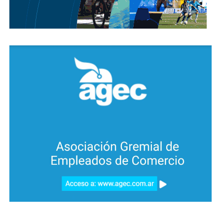
El Primer Gobierno Patrio encomendó a Belgrano la
misión de conseguir adhesiones en todo el
territorio del Virreinato del Río de la Plata, tras haber
destituido al virrey Cisneros en el Cabildo porteño
del 25 de mayo.
Belgrano se hizo cargo del ejército y fue una de las
figuras principales en el periodo independentista. El
compromiso con la causa de libertad lo impulsó a
reclutar hombres para formar parte de las tropas que
lo iban a acompañar en las duras batallas.
En 1812, el Gobierno central lo envió a controlar las
costas del Paraná del ataque español. Allí instaló dos
baterías de cañones, a una la bautizó Libertad y a la
otra Independencia.
Ya contaba con autorización del Primer Triunvirato
para que sus hombres usaran la escarapela como
signo que los distinguiera en la lucha. Con tal
antecedente, el General mandó a confeccionar una