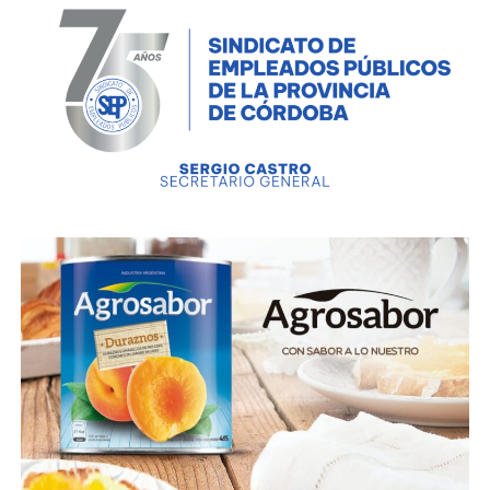
bandera, azul celeste y blanca, que enarboló e hizo
jurar, por primera vez el 27 de febrero de 1812 a
orillas del río Paraná donde actualmente se levanta la
ciudad de Rosario.
El Triunvirato desautorizó el uso de esa primera
enseña, pero cuando la correspondencia llegó a
destino, el General Manuel Belgrano ya estaba de
viaje con su tropa. Nunca recibió la noticia y en Jujuy
la enarboló nuevamente, el 25 de Mayo de 1812 en
conmemoración del segundo aniversario de la
Revolución.