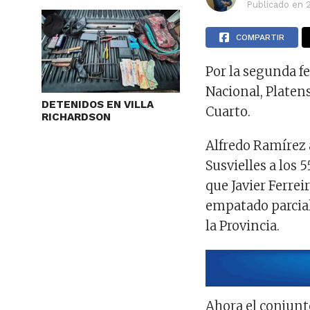
Publicado en
COMPARTIR
Por la segunda f
Nacional, Platens
DETENIDOS EN VILLA
Cuarto.
RICHARDSON
Alfredo Ramírez 
Susvielles a los 
que Javier Ferrei
empatado parcial
la Provincia.
Ahora el conjunt