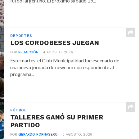
fútbol argentino. El próximo sábado 19...
DEPORTES
LOS CORDOBESES JUEGAN
POR
REDACCIÓN
4 AGOSTO, 2026
Este martes, el Club Municipalidad fue escenario de
una nueva jornada de newcom correspondiente al
programa...
FÚTBOL
TALLERES GANÓ SU PRIMER
PARTIDO
POR
GERARDO FORNASERO
3 AGOSTO, 2026