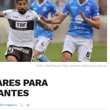
Foto: Gentileza https://www.diariouno.com.ar
RES PARA
ANTES
 Fornasero