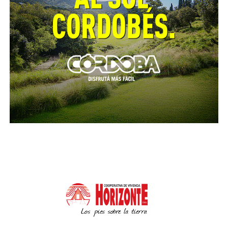
inclusión digital, con mayor tecnología y pensando
siempre cómo hay que centrar el ciudadano en el
lugar donde nosotros vivimos”, puntualizó el
vicegobernador.
Cabe recordar que desde el inicio del ciclo de charlas
virtuales, también se desarrollaron conferencias
sobre trámite parlamentario, presupuestos,
elaboración de proyectos, presupuestos y gestión
cultural, entre otros.
Finalmente, el vicegobernador extendió los
agradecimientos “a todos los legisladores que
gestionan estos espacios y que son claves en la
vinculación que estamos haciendo” e invitó a los
participantes a seguir trabajando en conjunto. “Es mi
compromiso y el del gobernador Schiaretti de
acompañar el desarrollo de cada una de las
comunidades de todo el territorio provincial”,
concluyó.