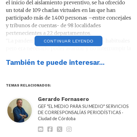
el inicio del aislamiento preventivo, se ha ofrecido
un total de 109 charlas virtuales en las que han
participado más de 1.400 personas –entre concejales
y tribunos de cuentas- de 98 localidades
pertenecientes a 22 departamentos.
“La pandemia cambió nuestras relaciones habituales
CONTINUAR LEYENDO
pero era necesario poder avanzar y no interrumpir la
forma de colaborar de manera activa con los
También te puede interesar...
concejos deliberantes, y estar presentes aunque sea
a través de la virtualidad”, dijo Manuel Calvo en el
comienzo de su saludo.
Además, el vicegobernador destacó “el interés
TEMAS RELACIONADOS:
genuino” despertado en los integrantes de los
Gerardo Fornasero
parlamentos locales con estas capacitaciones, “y eso
GEF "EL MEDIO PARA SU MEDIO" SERVICIOS
nos alienta a trabajar en pos de fortalecer las
DE CORRESPONSALÍAS PERIODÍSTICAS ·
capacidades técnicas de los concejales en toda la
Ciudad de Córdoba
provincia”.