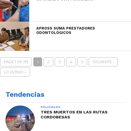
APROSS SUMA PRESTADORES
ODONTOLÓGICOS
PAGE 1 OF 119
1
2
3
4
5
SIGUIENTE ›
LO ÚLTIMO »
Tendencias
POLICIALES
TRES MUERTOS EN LAS RUTAS
CORDOBESAS