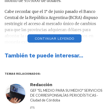
monto de 9.375.000 de dólares.
Cabe recordar que el 1° de junio pasado el Banco
Central de la República Argentina (BCRA) dispuso
restringir el acceso al mercado único de cambios
para que las provincias adquieran dólares para
afrontar la cancelación de la deuda de bonos en
CONTINUAR LEYENDO
moneda extranjera.
Esto motivó la acción de amparo de Córdoba ante el
También te puede interesar...
Juez Federal N° 2 de esta ciudad, quien la acogió y
dictó una
medida cautelar
suspendiendo los
efectos de la resolución BCRA, permitiendo a la
TEMAS RELACIONADOS:
Provincia poder cumplir con un vencimiento de
deuda el 12 de junio.
Redacción
GEF "EL MEDIO PARA SU MEDIO" SERVICIOS
DE CORRESPONSALÍAS PERIODÍSTICAS ·
Ciudad de Córdoba