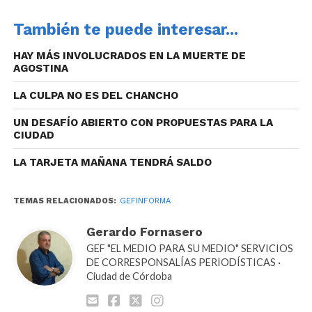
También te puede interesar...
HAY MÁS INVOLUCRADOS EN LA MUERTE DE
Al Ciclo de Conferencias adhieren la Facultad y la
AGOSTINA
Escuela de Filosofía de la Universidad Nacional de
Córdoba y el Seminario de Relaciones
LA CULPA NO ES DEL CHANCHO
Internacionales, Comunicación y Derechos
UN DESAFÍO ABIERTO CON PROPUESTAS PARA LA
Humanos de la Facultad de Ciencias de la
CIUDAD
Comunicación de la UNC.
LA TARJETA MAÑANA TENDRÁ SALDO
TEMAS RELACIONADOS:
GEFINFORMA
Gerardo Fornasero
GEF "EL MEDIO PARA SU MEDIO" SERVICIOS
DE CORRESPONSALÍAS PERIODÍSTICAS ·
Ciudad de Córdoba