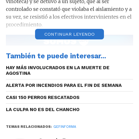
vinoteca) y se detuvo a un sujeto, que al ser
controlado se constató que violaba el aislamiento y a
su vez, se resistió a los efectivos intervinientes en el
procedimiento.
CONTINUAR LEYENDO
El operativo fue dirigido por el Ministerio Público
También te puede interesar...
Fiscal y se trabajó de manera coordinada con
HAY MÁS INVOLUCRADOS EN LA MUERTE DE
personal de Policía de Córdoba.
AGOSTINA
ALERTA POR INCENDIOS PARA EL FIN DE SEMANA
CASI 150 PERROS RESCATADOS
LA CULPA NO ES DEL CHANCHO
TEMAS RELACIONADOS:
GEFINFORMA