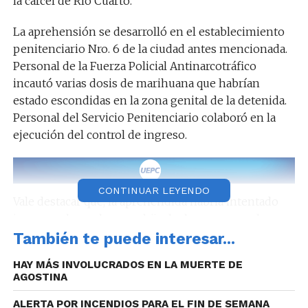
la cárcel de Río Cuarto.
La aprehensión se desarrolló en el establecimiento
penitenciario Nro. 6 de la ciudad antes mencionada.
Personal de la Fuerza Policial Antinarcotráfico
incautó varias dosis de marihuana que habrían
estado escondidas en la zona genital de la detenida.
Personal del Servicio Penitenciario colaboró en la
ejecución del control de ingreso.
CONTINUAR LEYENDO
Vale destacar que, la aprehendida habría intentado
ingresar al penal con su hija de dos meses en brazos.
El Fuero de lucha contra el narcotráfico de dicha
También te puede interesar...
circunscripción supervisó todo el operativo y
HAY MÁS INVOLUCRADOS EN LA MUERTE DE
dispuso el traslado de la mujer bajo la imputación de
AGOSTINA
“suministro de estupefacientes a título gratuito
agravado”.
ALERTA POR INCENDIOS PARA EL FIN DE SEMANA