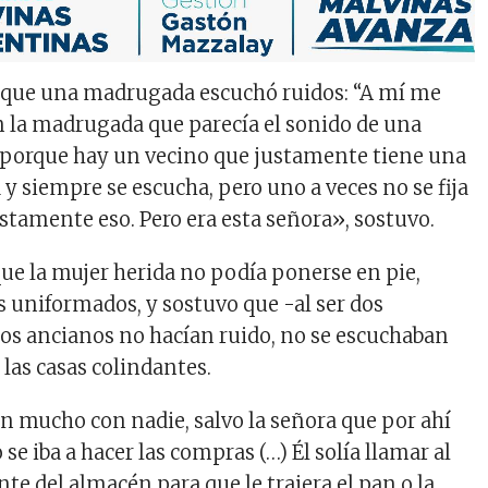
 que una madrugada escuchó ruidos: “A mí me
n la madrugada que parecía el sonido de una
o, porque hay un vecino que justamente tiene una
 y siempre se escucha, pero uno a veces no se fija
stamente eso. Pero era esta señora», sostuvo.
que la mujer herida no podía ponerse en pie,
os uniformados, y sostuvo que -al ser dos
los ancianos no hacían ruido, no se escuchaban
las casas colindantes.
an mucho con nadie, salvo la señora que por ahí
o se iba a hacer las compras (…) Él solía llamar al
ente del almacén para que le trajera el pan o la