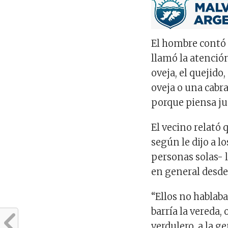
El hombre contó
llamó la atenció
oveja, el quejid
oveja o una cabra
porque piensa ju
El vecino relató 
según le dijo a l
personas solas- 
en general desde 
“Ellos no hablab
barría la vereda, 
verdulero, a la g