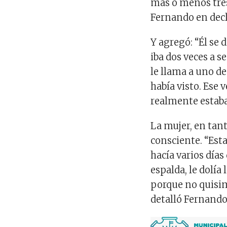
más o menos tres 
Fernando en decl
Y agregó: “Él se d
iba dos veces a s
le llama a uno de
había visto. Ese 
realmente estaba 
La mujer, en tant
consciente. “Est
hacía varios días
espalda, le dolía
porque no quisimo
detalló Fernando