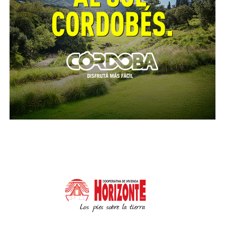
tecnologías y la exposición temprana a las pantallas
en niñas, niños y adolescentes.
La agenda digital en la Unicameral
A lo largo de los últimos meses, el legislador Limia
ha sido autor de diversas iniciativas presentadas en
la Legislatura de Córdoba, orientadas a debatir el
impacto de las nuevas tecnologías sobre la vida
cotidiana, particularmente en niños, niñas y
adolescentes.
La construcción de esta agenda comenzó
formalmente el 16 de octubre de 2024, cuando
ingresó el proyecto de ley 40812, impulsado por
Limia junto a los legisladores Marcelo Eslava e Ileana
Quaglino, destinado a regular el diseño, desarrollo,
implementación y supervisión de sistemas de