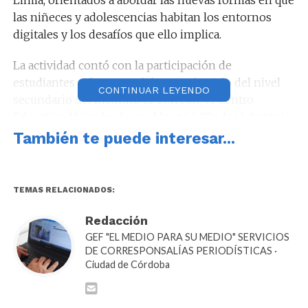
las niñeces y adolescencias habitan los entornos
digitales y los desafíos que ello implica.
La actividad contó con la participación de
estudiantes y docentes del segundo ciclo del nivel
CONTINUAR LEYENDO
secundario del Instituto El Torreón, el Centro
Educativo Maimónides y el Ipet 66 “Dr. José Antonio
Balseiro”.
También te puede interesar...
El encuentro, denominado “Mesa de Diálogo
Participativo sobre Uso de Pantallas”, tuvo una
TEMAS RELACIONADOS:
dinámica participativa en la que los y las
adolescentes pudieron compartir experiencias,
Redacción
hábitos, preocupaciones y miradas vinculadas al uso
GEF "EL MEDIO PARA SU MEDIO" SERVICIOS
cotidiano de la tecnología.
DE CORRESPONSALÍAS PERIODÍSTICAS ·
Ciudad de Córdoba