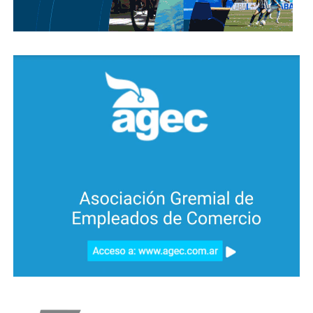
Adolescentes”.
La agenda vinculada a niñez y entornos digitales
continuó ampliándose durante 2026. El 20 de abril
ingresó el proyecto de ley 45979, impulsado por
Limia, para instituir el “Día Provincial de la Lucha
contra el Acoso y el Ciberacoso” cada 2 de mayo,
desde una perspectiva de salud integral.