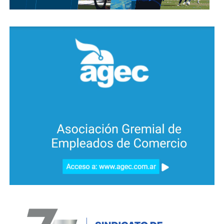
cultura
—actores, actrices, humoristas, técnicos,
directores, dramaturgos y productores.
Pedro Saborido se suma la Pensar con Humor
Entre las actividades especiales se destaca el
“Taller
de Escritura Creativa”
de
Pedro
Saborido,
reconocido escritor y creador de
contenido, quien abordará los desafíos de la creación
desde una perspectiva original y ofrecerá una charla
abierta sobre identidad, contradicciones, tensiones
sociales, amores, pasiones argentinas y
desencuentros.
Finalmente, el gran
Esteban Podetti
, referente del
humor gráfico argentino, expondrá su muestra en el
hall del
Teatro Real
desde el
23 de julio
, con su
trazo afilado y su mirada filosa sobre la realidad.