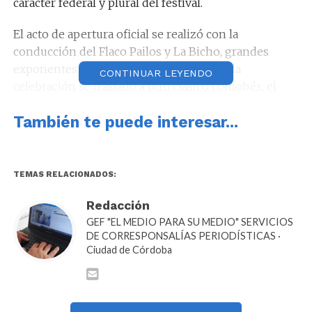
carácter federal y plural del festival.
El acto de apertura oficial se realizó con la
conducción del Flaco Pailos y La Bicho, grandes
exponentes del humor cordobés. Luego la
CONTINUAR LEYENDO
celebración se trasladó a otro clásico cordobés, el
Comedor IME. Acompañaron el momento además
También te puede interesar...
los humoristas Adrián Gómez, Fabiana García,
Chichilo Viale, El Coto, Mavi Lacovara, Gaspar
Modesti, Andrés López, Marcos Ontiveros, y Jorge
Lewit entre otros.
TEMAS RELACIONADOS:
Redacción
GEF "EL MEDIO PARA SU MEDIO" SERVICIOS
DE CORRESPONSALÍAS PERIODÍSTICAS ·
Ciudad de Córdoba