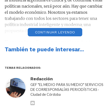
políticas nacionales, será peor aún. Hay que cambiar
el modelo económico. Nosotros ya estamos
trabajando con todos los sectores para tener una
política industrial inteligente y moderna; una
propuesta de futuro».
CONTINUAR LEYENDO
El encuentro se dio en un momento en que se
conocen preocupantes cifras sobre la industria
También te puede interesar...
argentina en general, y sobre el sector metalúrgico
en particular.
TEMAS RELACIONADOS:
En marzo de este año, la utilización de la capacidad
instalada de la industria del metal fue de 41,8%, un
Redacción
5,3% menos respecto al mismo mes del año pasado.
GEF "EL MEDIO PARA SU MEDIO" SERVICIOS
DE CORRESPONSALÍAS PERIODÍSTICAS ·
Ciudad de Córdoba