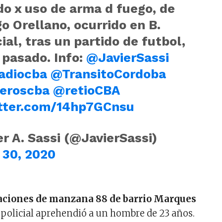
o x uso de arma d fuego, de
o Orellano, ocurrido en B.
al, tras un partido de futbol,
 pasado. Info:
@JavierSassi
adiocba
@TransitoCordoba
eroscba
@retioCBA
itter.com/14hp7GCnsu
r A. Sassi (@JavierSassi)
 30, 2020
aciones de manzana 88 de barrio Marques
 policial aprehendió a un hombre de 23 años.