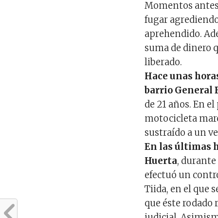
Momentos antes, 
fugar agrediendo 
aprehendido. Ade
suma de dinero qu
liberado.
Hace unas horas
barrio General 
de 21 años. En e
motocicleta mar
sustraído a un ve
En las últimas 
Huerta
, durante
efectuó un contr
Tiida, en el que
que éste rodado 
judicial. Asimis