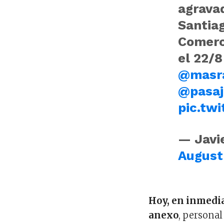
agravad
Santiag
Comerci
el 22/8
@masr
@pasaj
pic.tw
— Javie
August
Hoy, en inmedi
anexo
, personal