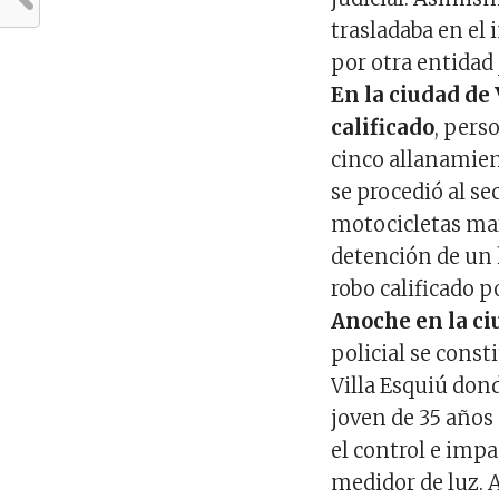
trasladaba en el 
por otra entidad 
En la ciudad de 
calificado
, pers
cinco allanamien
se procedió al se
motocicletas mar
detención de un
robo calificado p
Anoche en la ciu
policial se cons
Villa Esquiú dond
joven de 35 años
el control e im
medidor de luz. 