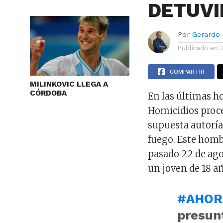
DETUVI
Por
Gerardo
Publicado en
COMPARTIR
MILINKOVIC LLEGA A
CÓRDOBA
En las últimas h
Homicidios proce
supuesta autoría
fuego. Este homb
pasado 22 de ago
un joven de 18 a
#AHOR
presun