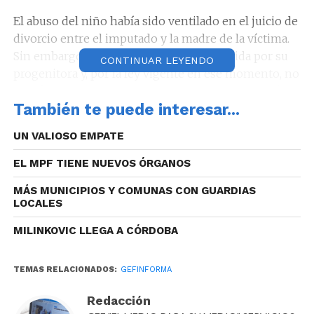
El abuso del niño había sido ventilado en el juicio de
divorcio entre el imputado y la madre de la víctima.
Sin embargo, la acción penal no fue ejercida por su
CONTINUAR LEYENDO
progenitora y, por la ley vigente en ese momento, no
existía posibilidad de iniciar las actuaciones de oficio.
También te puede interesar...
Fue recién cuando el niño víctima llegó a la mayoría
de edad que pudo efectuar la denuncia por sí mismo,
UN VALIOSO EMPATE
sin que se le pueda exigir o reprochar no haberlo
hecho antes.
EL MPF TIENE NUEVOS ÓRGANOS
MÁS MUNICIPIOS Y COMUNAS CON GUARDIAS
Los vocales Maximiliano Octavio Davies, Carlos
LOCALES
Alberto Salazar y Patricia Alejandra Farías explicaron
en la resolución que, en este tipo de casos, el proceso
MILINKOVIC LLEGA A CÓRDOBA
de victimización presenta ciertas particularidades
que pueden obstaculizar el descubrimiento del
TEMAS RELACIONADOS:
GEFINFORMA
abuso. Por esta razón, muchas veces este tipo de
delitos suele permanecer ocultos un largo tiempo,
Redacción