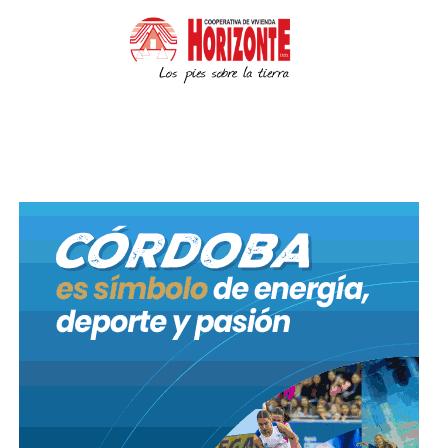
justicia a causa de haberse operado la prescripción
aumenta de manera considerable la victimización
secundaria, lo cual puede perpetuar las
consecuencias negativas que la vivencia de abuso ya
ha ocasionado por sí misma.