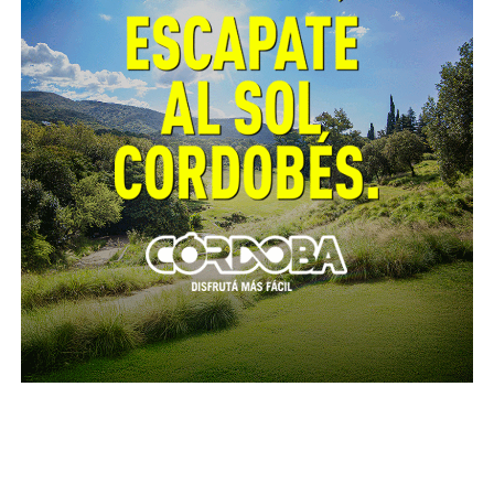
De esta forma, el tribunal llegó a una decisión que
está en sintonía con el mencionado bloque
convencional: le garantizó al niño víctima que su
interés “tuvo una consideración primordial en la
resolución del caso, que en la ponderación de los
intereses involucrados se escogió la opción más
conveniente a sus intereses y que se analizaron las
repercusiones negativas que la aparente neutralidad
del art. 67 (del CP) le ocasionaban”.
En suma, para la Cámara “no resulta razonable ni
adecuado al principio de igualdad que aquellos niños,
niñas y adolescentes que resultaron víctimas de
abusos sexuales en su infancia con anterioridad a la
sanción de las referidas leyes, no obtengan una
idéntica protección por parte del Estado”.
Además, sostuvo que la imposibilidad de acceder a la