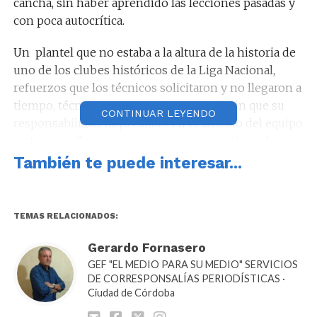
cancha, sin haber aprendido las lecciones pasadas y
con poca autocrítica.
Un plantel que no estaba a la altura de la historia de
uno de los clubes históricos de la Liga Nacional,
refuerzos que los técnicos solicitaron y no llegaron a
tiempo, técnicos que se tuvieron que ir, sin que su
CONTINUAR LEYENDO
responsabilidad haya estado en el armado del equipo
y otros que llegaron con escasos pergaminos, fueron
el desenlace de esta historia con final anunciado.
También te puede interesar...
La soberbia de algunos dirigentes del pasado y que
hoy siguen estando, generaron la indiferencias y eso
TEMAS RELACIONADOS:
también contribuyó para pagar hoy con este nuevo
descenso.
Gerardo Fornasero
GEF "EL MEDIO PARA SU MEDIO" SERVICIOS
DE CORRESPONSALÍAS PERIODÍSTICAS ·
Ciudad de Córdoba