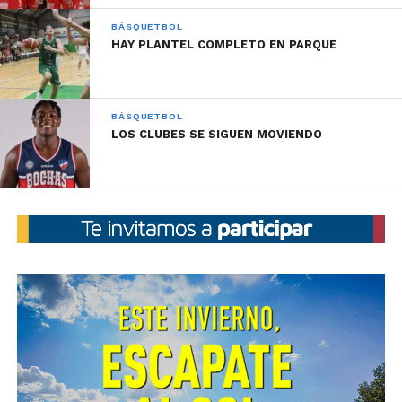
Dylan Smith con 22 puntos (7/6/1).
BÁSQUETBOL
HAY PLANTEL COMPLETO EN PARQUE
BÁSQUETBOL
LOS CLUBES SE SIGUEN MOVIENDO