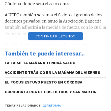
Córdoba, donde será el acto central.
A UEPC también se suma el Sadop, el gremio de los
docentes privados, en tanto la Asociación Bancaria
también adherirá a la medida de fuerza, con lo cual la
atención en los bancos estará resentida.
CONTINUAR LEYENDO
El gremio de los empleados judiciales de la provincia
pararán por 24 horas, al igual que el SUOEM
También te puede interesar...
(Empleados Municipales), que también se
manifestarán.
LA TARJETA MAÑANA TENDRÁ SALDO
ACCIDENTE TRÁGICO EN LA MAÑANA DEL VIERNES
EL FOCUS ESTUVO PUESTO EN CÓRDOBA
ATE, en tanto se suma al paro por lo que habrá
CÓRDOBA CERCA DE LOS FILTROS Y SAN MARTÍN
afectación a la atención al público en organismos
nacionales, por su parte los choferes de taxis
TEMAS RELACIONADOS:
GEFINFORMA
también se adhieren a la medida de fuerza, aunque