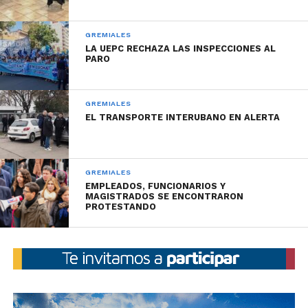
Audio: Oscar Ruibal (Secretario Gremial UEPC).
Reproductor
GREMIALES
00:00
00:00
de
LA UEPC RECHAZA LAS INSPECCIONES AL
PARO
audio
GREMIALES
EL TRANSPORTE INTERUBANO EN ALERTA
GREMIALES
EMPLEADOS, FUNCIONARIOS Y
MAGISTRADOS SE ENCONTRARON
PROTESTANDO