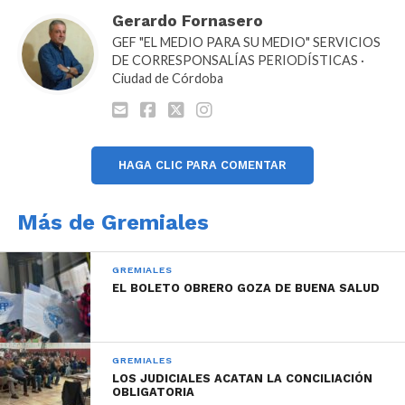
admitieron que los propietarios y choferes que no
Gerardo Fornasero
estén agremiados podrán prestar el servicio.
GEF "EL MEDIO PARA SU MEDIO" SERVICIOS
DE CORRESPONSALÍAS PERIODÍSTICAS ·
Ciudad de Córdoba
En la ciudad de Córdoba no habrá recolección de
residuos, ya que el Surrbac, el gremio que nuclea a
HAGA CLIC PARA COMENTAR
los trabajadores del sector se sumarán al paro.
También llevarán adelante esta medida Luz y Fuerza
Más de Gremiales
de Córdoba y UTS en los hospitales provinciales,
entre otras organizaciones.
GREMIALES
EL BOLETO OBRERO GOZA DE BUENA SALUD
Estos últimos tres gremios pertenecientes a la CGT
Rodríguez Peña, que se concentrarán en la Plaza
Agustín Tosco, en la esquina de Vélez Sarsfeld y
GREMIALES
Boulevard San Jua.
LOS JUDICIALES ACATAN LA CONCILIACIÓN
OBLIGATORIA