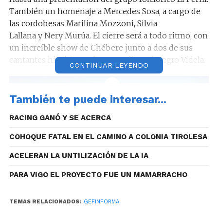
También un homenaje a Mercedes Sosa, a cargo de
las cordobesas Marilina Mozzoni, Silvia
Lallana y Nery Murúa. El cierre será a todo ritmo, con
un increíble show de Chébere junto a dos de sus
cantantes históricos: el Turco Julio y el Negro Videla.
CONTINUAR LEYENDO
También te puede interesar...
Como parte del programa “Córdoba Rosa”, que busca
RACING GANÓ Y SE ACERCA
llamar la atención respecto a la problemática
sanitaria del cáncer de mama, las mujeres que
COHOQUE FATAL EN EL CAMINO A COLONIA TIROLESA
concurran al show podrán realizarse en el lugar
controles gratuitos, además de disfrutar de una serie
ACELERAN LA UNTILIZACIÓN DE LA IA
de actividades especialmente pensadas para ellas.
PARA VIGO EL PROYECTO FUE UN MAMARRACHO
TEMAS RELACIONADOS:
GEFINFORMA