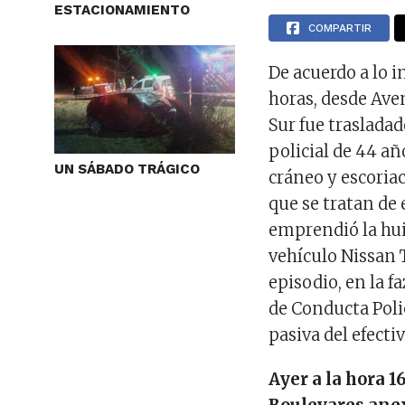
ESTACIONAMIENTO
COMPARTIR
De acuerdo a lo i
horas, desde Aven
Sur fue trasladad
policial de 44 a
UN SÁBADO TRÁGICO
cráneo y escoria
que se tratan de 
emprendió la huid
vehículo Nissan T
episodio, en la f
de Conducta Polic
pasiva del efectiv
Ayer a la hora 