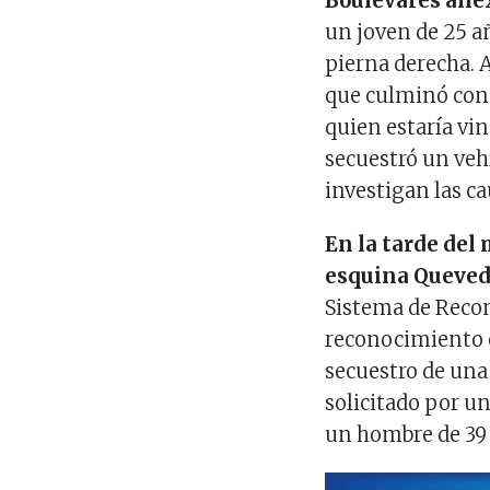
Boulevares ane
un joven de 25 a
pierna derecha. A
que culminó con 
quien estaría vi
secuestró un vehí
investigan las c
En la tarde del 
esquina Queved
Sistema de Recon
reconocimiento ó
secuestro de una
solicitado por u
un hombre de 39 a