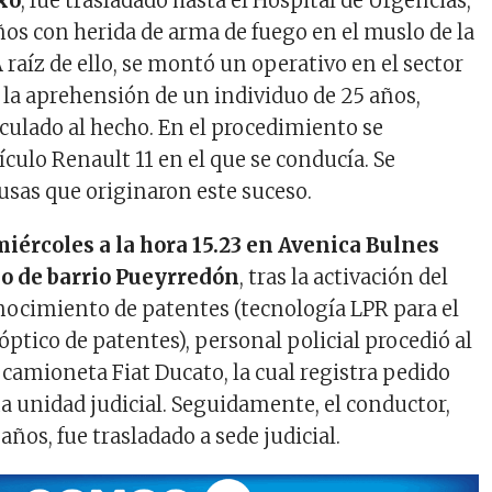
xo
, fue trasladado hasta el Hospital de Urgencias,
ños con herida de arma de fuego en el muslo de la
 raíz de ello, se montó un operativo en el sector
la aprehensión de un individuo de 25 años,
nculado al hecho. En el procedimiento se
culo Renault 11 en el que se conducía. Se
ausas que originaron este suceso.
miércoles a la hora 15.23 en Avenica Bulnes
o de barrio Pueyrredón
, tras la activación del
ocimiento de patentes (tecnología LPR para el
ptico de patentes), personal policial procedió al
 camioneta Fiat Ducato, la cual registra pedido
na unidad judicial. Seguidamente, el conductor,
ños, fue trasladado a sede judicial.