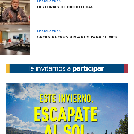
Latimori, quien participó del curso de Técnica
LEGISLATURA
HISTORIAS DE BIBLIOTECAS
Parlamentaria y del de Inglés.
LEGISLATURA
CREAN NUEVOS ÓRGANOS PARA EL MPD