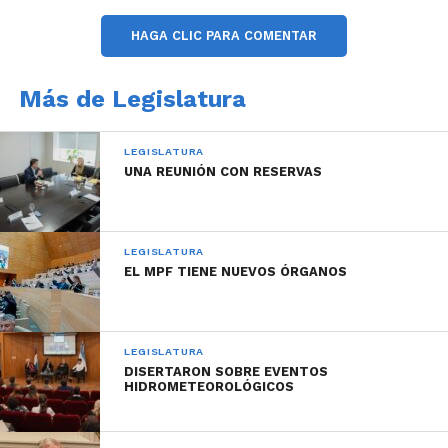
HAGA CLIC PARA COMENTAR
Más de Legislatura
LEGISLATURA
UNA REUNIÓN CON RESERVAS
LEGISLATURA
EL MPF TIENE NUEVOS ÓRGANOS
“Trabajar en un lugar en el que te ofrezcan un plus
de capacitación, donde uno pueda evolucionar como
LEGISLATURA
DISERTARON SOBRE EVENTOS
profesional, y que además sea gratis y acorde a la
HIDROMETEOROLÓGICOS
tarea que uno está realizando, está muy bueno”,
dice Walter Muller, asesor del legislador Raúl