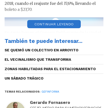
2018, cuando el reajuste fue del 37,6%, llevando el
boleto a $23,70.
CONTINUAR LEYENDO
En tanto hoy en el Concejo Deliberante de la ciudad,
todos los bloques argumentaron que el porcentaje
También te puede interesar...
de ajuste es elevado y que debería tenerse en cuenta,
SE QUEMÓ UN COLECTIVO EN ARROYITO
primero, la calidad del servicio.
EL VECINALISMO QUE TRANSFORMA
ZONAS HABILITADAS PARA EL ESTACIONAMIENTO
UN SÁBADO TRÁGICO
TEMAS RELACIONADOS:
GEFINFORMA
Gerardo Fornasero