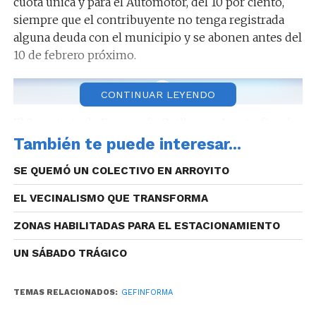
cuota única y para el Automotor, del 10 por ciento,
siempre que el contribuyente no tenga registrada
alguna deuda con el municipio y se abonen antes del
10 de febrero próximo.
CONTINUAR LEYENDO
El Secretario de Economía, Guillermo Acosta, firmó
con el presidente del Banco de Córdoba, Daniel
También te puede interesar...
Tillard el convenio por el cual la Municipalidad
SE QUEMÓ UN COLECTIVO EN ARROYITO
adhiere al servicio de Cordobesa, a partir de los
próximos vencimientos de febrero.
EL VECINALISMO QUE TRANSFORMA
ZONAS HABILITADAS PARA EL ESTACIONAMIENTO
UN SÁBADO TRÁGICO
TEMAS RELACIONADOS:
GEFINFORMA