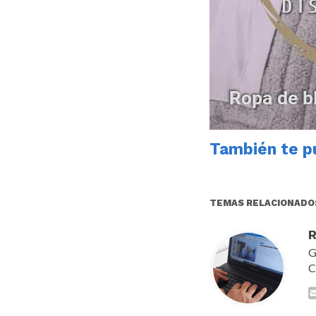
También te pu
TEMAS RELACIONADO
R
G
C