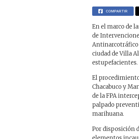
COMPARTIR
En el marco de l
de Intervenciones
Antinarcotráfico 
ciudad de Villa A
estupefacientes.
El procedimiento 
Chacabuco y Manu
de la FPA interc
palpado preventiv
marihuana.
Por disposición d
elementos incaut