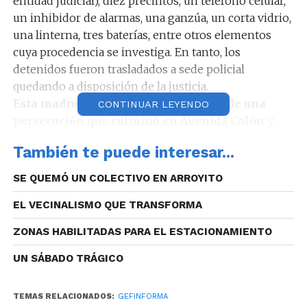
entidad judicial), diez precintos, un teléfono celular,
un inhibidor de alarmas, una ganzúa, un corta vidrio,
una linterna, tres baterías, entre otros elementos
cuya procedencia se investiga. En tanto, los
detenidos fueron trasladados a sede policial
quedando a disposición de la justicia.
Esta madrugada a la hora 3.08, luego de una
CONTINUAR LEYENDO
persecución que culminó en Avenida Colón y
Pedro Zanni de barrio Alto Alberdi, y que inició
También te puede interesar...
en calle Juan Manuel Quintana 1100 de barrio
Bajo Palermo
, personal policial logró la
SE QUEMÓ UN COLECTIVO EN ARROYITO
aprehensión de tres jóvenes (una mujer de 24 años y
EL VECINALISMO QUE TRANSFORMA
dos hombres de 22 y 19 años). Ellos, momentos
antes, evadieron el control policial, luego de ser
ZONAS HABILITADAS PARA EL ESTACIONAMIENTO
sorprendidos intentado ingresar a una vivienda. En
el procedimiento se secuestró un auto marca
UN SÁBADO TRÁGICO
Volkswagen Gol Trend en el que circulaban.
La Calera.
TEMAS RELACIONADOS:
GEFINFORMA