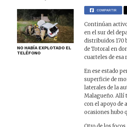
COMPARTIR
Continúan activos
en el sur del de
distribuidos 170 
NO HABÍA EXPLOTADO EL
de Totoral en do
TELÉFONO
cuarteles de esa
En ese estado pe
superficie de mon
laterales de la a
Malagueño. Allí 
con el apoyo de 
ocasiones hubo qu
Otro de los focos