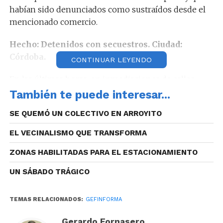
habían sido denunciados como sustraídos desde el
mencionado comercio.
Hecho: Detenidos con secuestros. Ciudad:
Córdoba.
CONTINUAR LEYENDO
En las últimas horas, en inmediaciones de calles
Colorado y Georgia de barrio Santa Isabel 2º Sección,
También te puede interesar...
personal policial procedió a la aprehensión de dos
SE QUEMÓ UN COLECTIVO EN ARROYITO
jóvenes de 18 y 28 años, quienes se conducían en
una motocicleta Motomel 150cc. En el
EL VECINALISMO QUE TRANSFORMA
procedimiento se secuestró el rodado mencionado y
ZONAS HABILITADAS PARA EL ESTACIONAMIENTO
dos teléfonos celulares que, momentos antes,
habrían sustraído mediante arrebato a una mujer en
UN SÁBADO TRÁGICO
el sector.
En las últimas horas, en Avenida Saavedra
TEMAS RELACIONADOS:
GEFINFORMA
Lamas y colectora de Circunvalación de barrio
Gerardo Fornasero