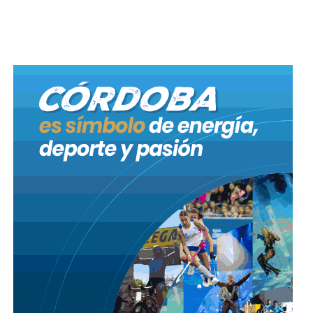
00:00
00:55
Un hombre mayor de edad fue detenido en las
últimas horas en la intersección de las calles Carlos
Giménez y Menbrive, en barrio Los Gigantes,
sindicado de intentar cometer un robo en una
verdulería de la zona.
El procedimiento se inició a partir de la intervención
del sistema de videovigilancia 911, cuyos operadores
advirtieron la maniobra del sospechoso, quien
intentaba vulnerar las medidas de seguridad del
comercio utilizando un fragmento de cordón cuneta.