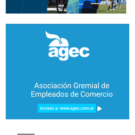
Con esa información, personal policial se hizo
presente en el lugar, el individuo al notar la
presencia de los uniformados intentó fugar siendo
aprehendido a metros. Además, se le secuestró el
elemento utilizado para intentar concretar el ilícito.
Finalmente, el detenido fue trasladado a la comisaría
y quedó a disposición de la Justicia, junto con lo
incautado.
La Policía detuvo a un hombre con
antecedentes tras resistirse y huir
por los techos en Saldán
En las últimas horas, personal policial se hizo
presente en calle Mariano Moreno al 80, en Bº San
Francisco, donde procedió a la detención de un
hombre de 34 años que cuenta con diversos
antecedentes delictivos, entre ellos hurto, robo,