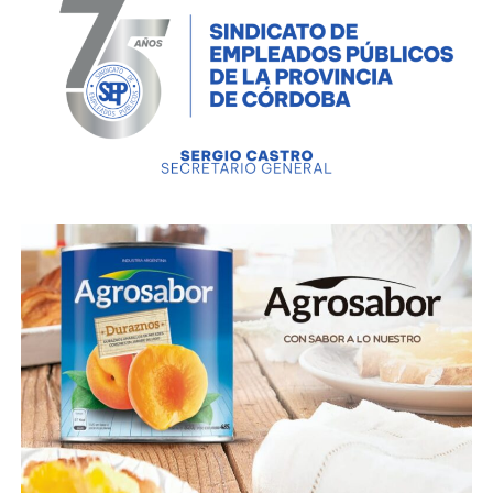
daños y violación de domicilio.
Momentos antes los efectivos habían identificado al
sujeto, quien fue señalado como presunto autor de
un ilícito ocurrido el día de ayer. Al intentar realizar
el control, el individuo opuso resistencia, agredió al
personal actuante y emprendió la huida, escapando
por los techos de viviendas cercanas.
La persecución continuó hasta el patio de un
domicilio del sector, cuyo propietario autorizó el
ingreso de los uniformados. En ese lugar, lograron
retener al hombre, quien nuevamente se resistió e
intentó agredir físicamente a los efectivos, por lo
que finalmente fue reducido y aprehendido.
El detenido fue trasladado a sede policial y quedó a
disposición de la Justicia.