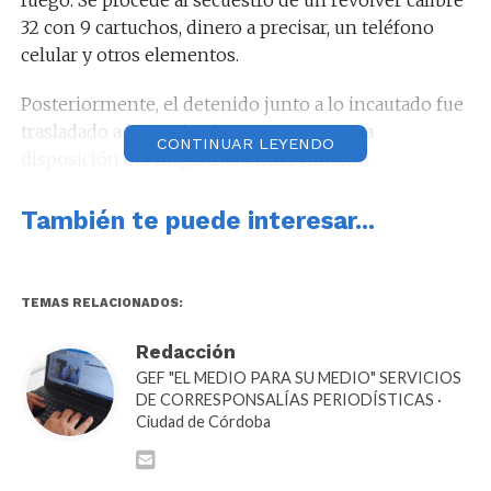
32 con 9 cartuchos, dinero a precisar, un teléfono
celular y otros elementos.
Posteriormente, el detenido junto a lo incautado fue
trasladado a la comisaria para ser puesto a
CONTINUAR LEYENDO
disposición del magistrado interviniente.
Trágico incendio en Villa Huidobro:
También te puede interesar...
dos personas murieron en una
vivienda
En horas de la mañana, personal policial se hizo
TEMAS RELACIONADOS:
presente en la intersección de las calles Francisco
Redacción
Mons y Salgueiro, donde se registró un incendio en
GEF "EL MEDIO PARA SU MEDIO" SERVICIOS
una vivienda que dejó como saldo dos personas
DE CORRESPONSALÍAS PERIODÍSTICAS ·
fallecidas.
Ciudad de Córdoba