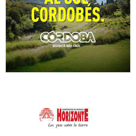
investigan, el vehículo en fuga y un móvil policial
colisionaron, ocasionándose daños materiales. Como
resultado del operativo, fueron detenidos un
hombre de 34 años y una mujer de 32. Además, se
procedió al secuestro del rodado, que presentaba
pedido de secuestro vigente.
Los aprehendidos y los elementos incautados
quedaron a disposición de la Justicia.
Detuvieron a un hombre cuando
intentaba robar en una verdulería de
barrio Los Gigantes
Reproductor
de
vídeo