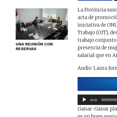
La Provincia susc
acta de promoció
iniciativa de ON
Trabajo (OIT), d
trabajo conjunto 
UNA REUNIÓN CON
presencia de muj
RESERVAS
salarial que en A
Audio: Laura Jur
Reproductor
00:00
de
Ganar-Ganar pla
audio
es un buen negoc