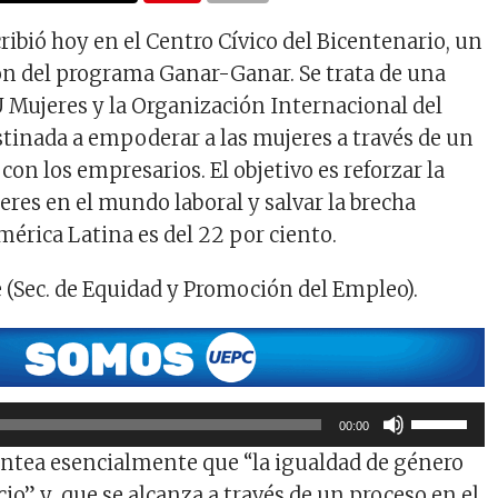
ribió hoy en el Centro Cívico del Bicentenario, un
n del programa Ganar-Ganar. Se trata de una
U Mujeres y la Organización Internacional del
estinada a empoderar a las mujeres a través de un
con los empresarios. El objetivo es reforzar la
eres en el mundo laboral y salvar la brecha
mérica Latina es del 22 por ciento.
e (Sec. de Equidad y Promoción del Empleo).
Utiliza
00:00
las
ntea esencialmente que “la igualdad de género
teclas
io” y que se alcanza a través de un proceso en el