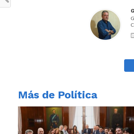
G
G
C
Más de Política