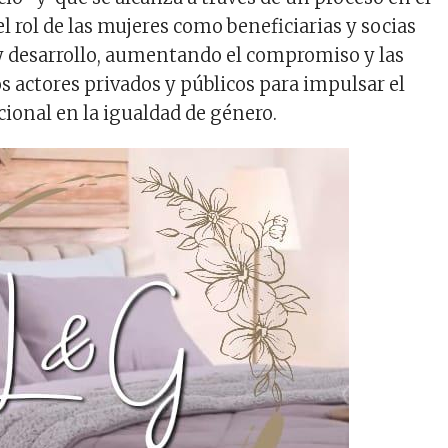
de
l rol de las mujeres como beneficiarias y socias
flecha
arriba/ab
y desarrollo, aumentando el compromiso y las
para
s actores privados y públicos para impulsar el
aumentar
ional en la igualdad de género.
o
disminuir
el
volumen.