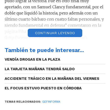
pudo lograr la victoria. Fue en otro final muy
apretado, con un Samuel Clancy fundamental, por el
doble que liquidó la historia, pero además con un
último cuarto bárbaro con cuatro faltas personales, y
siendo fundamental en defensa” comentaron en la
página Fiba Basketball Amárica
CONTINUAR LEYENDO
(http://www.fiba.basketball/es/bclamericas/).
El partido tuvo parciales 22/23; 35/45(13/22);
También te puede interesar...
61/61(26/16); 85/90(24/29).
VENDÍA DROGAS EN LA PLAZA
LA TARJETA MAÑANA TENDRÁ SALDO
Dwayne Davis con 22 puntos (7 libres, 3 dobles y 3
ACCIDENTE TRÁGICO EN LA MAÑANA DEL VIERNES
triples) fue el máximo anotador de “La Gloria”,
EL FOCUS ESTUVO PUESTO EN CÓRDOBA
mientras que Jezreel De Jesús con 23 tantos (7/5/2)
fue el goleador del conjunto nicaragüense y del
TEMAS RELACIONADOS:
GEFINFORMA
encuentro.