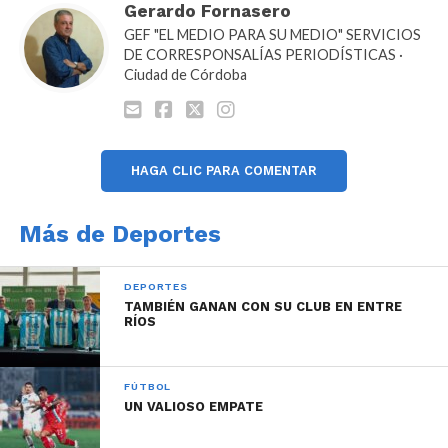
Gerardo Fornasero
GEF "EL MEDIO PARA SU MEDIO" SERVICIOS
DE CORRESPONSALÍAS PERIODÍSTICAS ·
Ciudad de Córdoba
Ahora “La Gloria” deberá enfrentar a Flamengo en
Brasil por el primer juego de la semi final de la BCLA,
en una serie programada al mejor de 3 juegos.
HAGA CLIC PARA COMENTAR
Más de Deportes
DEPORTES
TAMBIÉN GANAN CON SU CLUB EN ENTRE
RÍOS
FÚTBOL
UN VALIOSO EMPATE