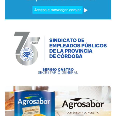
En horas de la noche, luego de un operativo que
concluyó en barrio Parque Corema, la Policía de
Córdoba detuvo a dos hombres de 22 y 51 años,
quienes fueron sorprendidos robando elementos de
una vivienda tras forzar una ventana. El
procedimiento se concretó en calle Mariano Lozano
al 4200. Allí, se procedió al secuestro de un vehículo
marca Renault Megane en el que se conducían, como
así también se recuperaron dos televisores, dos
guitarras, un maletín una llave tipo ganzúa y un
bolso, entre otros elementos que se hallaban en el
techo de un establecimiento educativo colindante al
domicilio mencionado.