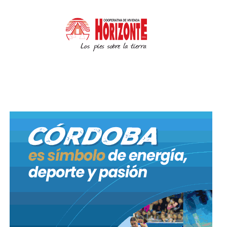
En horas de la madrugada, en barrio Villa Urquiza,
personal policial procedió a la detención de dos
jóvenes de 17 y 19 años junto al secuestro de piedras
con las que habrían realizado daños en comercios
del sector. El procedimiento se concretó en calles La
Rioja y Sagrada Familia luego de que estos individuos
rompieran las vidrieras de dos concesionarias
ubicadas sobre calle Rioja al 4400. Los aprehendidos
y lo incautado fueron trasladados a sede policial
quedando a disposición de la justicia.
Arrebató una mochila a bordo de una
motocicleta, fugó y quedó detenido
Anoche a la hora23:27 luego de un seguimiento
controlado que culminó en Aviador Almonacid y