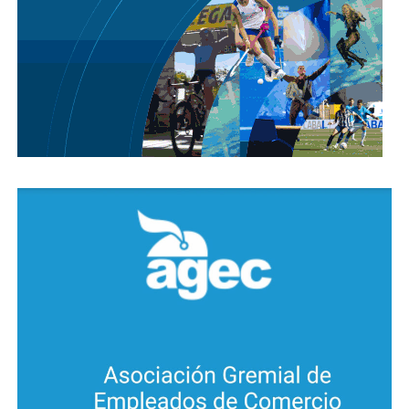
Pasaje Nuevo de barrio Villa La Tela, se aprehendió a
un adolescente de 14 años junto al secuestro de una
motocicleta marca Nevada 110 cc y una mochila.
Minutos antes, este joven acompañado de otro que
logró escapar, sustrajeron mediante arrebato
pertenencias a un ciclista en la intersección de calles
Abraham Jalil y Quintuco barrio San Alberto.
Posteriormente, esta persona y lo incautado
quedaron a disposición de la Justicia.
Dos hombres quedaron detenidos tras robar en
una vivienda colindante a una escuela