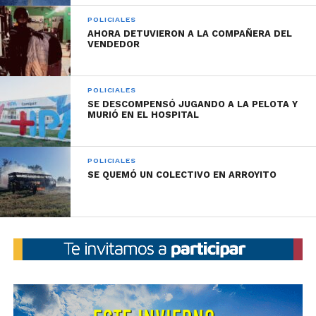
marihuana. En el operativo participaron una gran
POLICIALES
cantidad de efectivos, incluida la Guardia de
AHORA DETUVIERON A LA COMPAÑERA DEL
Infantería con colaboración del F.P.A. Los detenidos
VENDEDOR
junto a lo secuestrado fueron trasladados a sede
judicial quedando disposición del magistrado
POLICIALES
interviniente.
SE DESCOMPENSÓ JUGANDO A LA PELOTA Y
MURIÓ EN EL HOSPITAL
POLICIALES
Dañaron vidrieras de dos concesionarias y
SE QUEMÓ UN COLECTIVO EN ARROYITO
quedaron detenidos