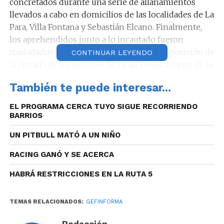
concretados durante una serie de allanamientos
llevados a cabo en domicilios de las localidades de La
Para, Villa Fontana y Sebastián Elcano. Finalmente,
los aprehendidos junto a lo incautado fueron
trasladados a sede policial quedando a disposición de
CONTINUAR LEYENDO
la Fiscalía de Instrucción de Deán Funes a cargo de la
Dra. Analía Cepeda.
También te puede interesar...
Tras varios allanamientos, dos personas fueron
EL PROGRAMA CERCA TUYO SIGUE RECORRIENDO
detenidas por tentativa de homicidio en Corral
BARRIOS
de Bustos
UN PITBULL MATÓ A UN NIÑO
RACING GANÓ Y SE ACERCA
HABRÁ RESTRICCIONES EN LA RUTA 5
TEMAS RELACIONADOS:
GEFINFORMA
Redacción