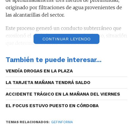
originado por filtraciones de agua provenientes de
las alcantarillas del sector.
Este proceso generó un conducto subterráneo que
erosionó el suelo hasta provocar el colapso, situación
CONTINUAR LEYENDO
que determinó el corte total de esta ruta.
También te puede interesar...
Reproductor
VENDÍA DROGAS EN LA PLAZA
de
LA TARJETA MAÑANA TENDRÁ SALDO
vídeo
ACCIDENTE TRÁGICO EN LA MAÑANA DEL VIERNES
EL FOCUS ESTUVO PUESTO EN CÓRDOBA
TEMAS RELACIONADOS:
GEFINFORMA