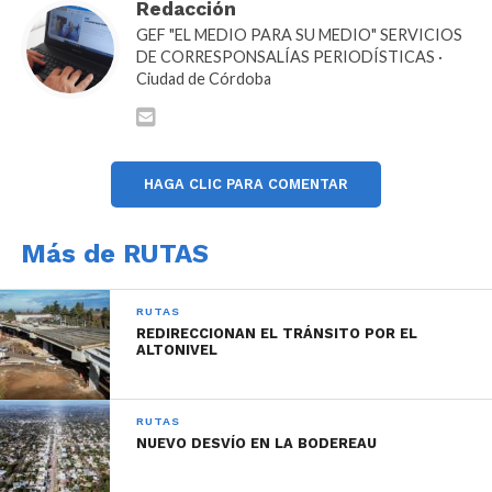
Redacción
GEF "EL MEDIO PARA SU MEDIO" SERVICIOS
00:00
00:48
DE CORRESPONSALÍAS PERIODÍSTICAS ·
Para su reparación, se desplegó un operativo con
Ciudad de Córdoba
maquinaria pesada, incluida una retroexcavadora, y
se avanzará en el relleno del sector afectado con
hormigón para restituir la estructura de la calzada.
HAGA CLIC PARA COMENTAR
Más de RUTAS
En estos cuatro días trabajaron 20 operarios, que
continuarán con las tareas durante las próximas
RUTAS
jornadas con el objetivo de restablecer la circulación
REDIRECCIONAN EL TRÁNSITO POR EL
ALTONIVEL
normal de vehículos.
RUTAS
NUEVO DESVÍO EN LA BODEREAU