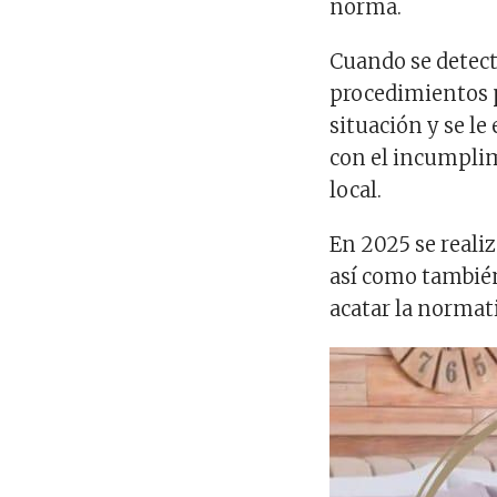
norma.
Cuando se detecta
procedimientos p
situación y se le
con el incumplim
local.
En 2025 se reali
así como también
acatar la normat