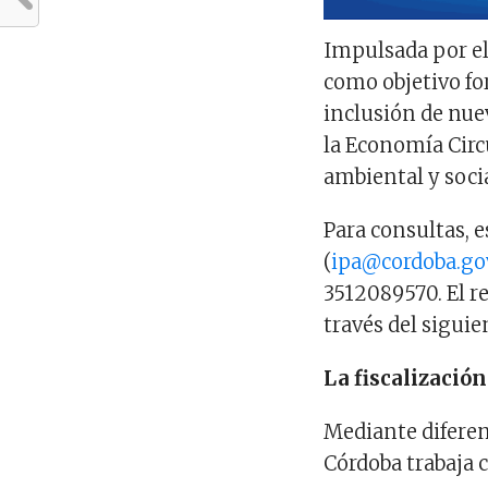
Impulsada por el 
como objetivo fo
inclusión de nuev
la Economía Circ
ambiental y socia
Para consultas, e
(
ipa@cordoba.gov
3512089570. El r
través del sigui
La fiscalización
Mediante diferen
Córdoba trabaja