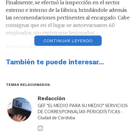
Finalmente, se efectuó la inspección en el sector
externo e interno de la fábrica, brindándole además
las recomendaciones pertinentes al encargado. Cabe
consignar que en el lugar se autoevacuaron 40
empleados, sin registrarse lesionados.
CONTINUAR LEYENDO
Persona Habida – Robo
En las últimas horas, personal policial se constituyó
También te puede interesar...
en un camino rural de Villa Del Totoral, donde se
logró ubicar a un hombre de 38 años de edad, quien
se encontraba desaparecido desde el pasado día
TEMAS RELACIONADOS:
viernes. Según denunció el damnificado, en
circunstancias que se conducía en su automóvil
Redacción
marca Toyota Corolla por Variante Juárez Celman
GEF "EL MEDIO PARA SU MEDIO" SERVICIOS
DE CORRESPONSALÍAS PERIODÍSTICAS ·
hacia la ciudad de Jesús María, fue interceptado por
Ciudad de Córdoba
sujetos quienes mediante amenazas, les sustrajeron
dinero y dos teléfonos celulares. Se investiga le
hecho.