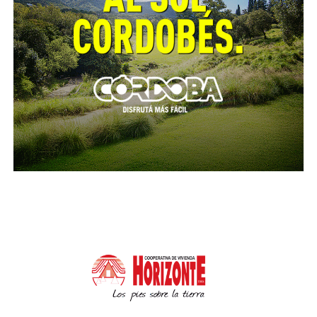
movilizaba en un automóvil marca Chevrolet S10. En
el operativo, se secuestró el rodado mencionado y
dos armas largas calibre 16 mm las que carecían de la
correspondiente documentación. A posterior, los
detenidos junto a lo secuestrado fueron trasladados
a sede policial quedando a disposición de la justicia.
Otras policiales
Esta madrugada a la hora 2.40 personal policial
efectuó un allanamiento en un domicilio de la
localidad de Villa Amancay, Departamento
Calamuchita, donde procedió a la detención de un
hombre de 31 años que estaría vinculado a un ilícito
que se investiga, con el secuestro de tres armas de
fuego (dos pistolas calibres 9 y 22 milímetros (mm) y
un revolver calibre 32 mm). El detenido fue puesto a
disposición de la justicia junto a los elementos