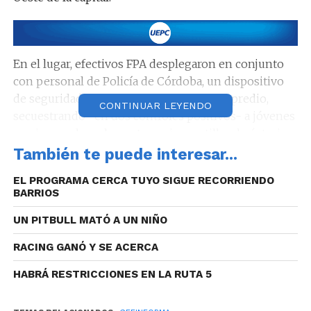
En el lugar, efectivos FPA desplegaron en conjunto
con personal de Policía de Córdoba, un dispositivo
de seguridad preventivo en la entrada al predio,
CONTINUAR LEYENDO
secuestrando -en dos controles positivos- a jóvenes
que ingresaban al evento, varias pastillas de éxtasis
(MDMA) y dosis de marihuana, entre otros
También te puede interesar...
elementos en infracción a la Ley Nacional de
EL PROGRAMA CERCA TUYO SIGUE RECORRIENDO
Estupefacientes 23.737. Por el hecho se detuvo a dos
BARRIOS
sujetos de 20 y 32 años de edad.
UN PITBULL MATÓ A UN NIÑO
RACING GANÓ Y SE ACERCA
HABRÁ RESTRICCIONES EN LA RUTA 5