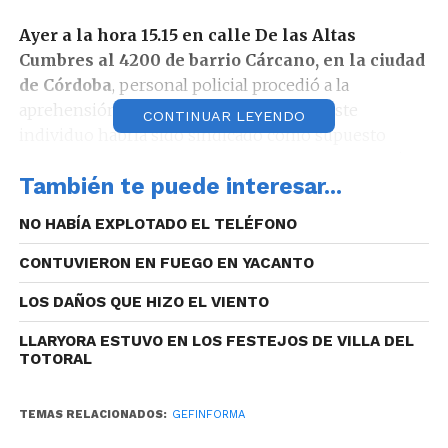
Ayer a la hora 15.15 en calle De las Altas
Cumbres al 4200 de barrio Cárcano, en la ciudad
de Córdoba
, personal policial procedió a la
aprehensión de un hombre de 32 años. Este
CONTINUAR LEYENDO
individuo habría sido sindicado como supuesto
autor de estafas. En el procedimiento se secuestró un
También te puede interesar...
arma de fuego calibre 32 con seis cartuchos entre
otros elementos. Se investiga el hecho.
NO HABÍA EXPLOTADO EL TELÉFONO
En la tarde del viernes, a la hora 16.05 en
CONTUVIERON EN FUEGO EN YACANTO
inmediaciones de Manzana 20 de barrio
LOS DAÑOS QUE HIZO EL VIENTO
Ituzaingó
, luego de un operativo, personal policial
logró la aprehensión de un adolescente de 16 años.
LLARYORA ESTUVO EN LOS FESTEJOS DE VILLA DEL
En el procedimiento se secuestró una motocicleta
TOTORAL
marca Gilera Smash que, momentos antes, habría
sustraído en la vía pública de ese sector.
TEMAS RELACIONADOS:
GEFINFORMA
Posteriormente, el joven, que registra pedido de