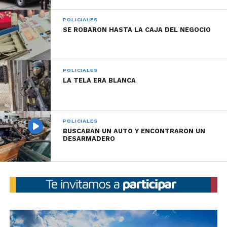
POLICIALES
SE ROBARON HASTA LA CAJA DEL NEGOCIO
Ayer a la hora 19.10 en calle Cabo 1° Verón
esquina Durán de barrio los Robles
, luego de un
operativo, personal policial procedió al control y
POLICIALES
posterior aprehensión de un joven de 29 años quien
LA TELA ERA BLANCA
se conducía en un vehículo Ford Fiesta. En el
procedimiento se secuestró un revolver calibre 22
largo con 5 cartuchos y el mencionado rodado.
POLICIALES
BUSCABAN UN AUTO Y ENCONTRARON UN
DESARMADERO