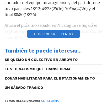
anotador del equipo nicaragüense y del partido, que
tuvo parciales 18/12; 43/28(25/16); 70/54(27/26) y el
final 88/80(18/26).
Ahora el próximo sábado en Nicaragua se jugará el
segundo punto de esta serie, programada al mejor de
CONTINUAR LEYENDO
3 partidos.
También te puede interesar...
SE QUEMÓ UN COLECTIVO EN ARROYITO
De ganar el conjunto cordobés habrá clasificado a
semi final, mientras que si el triunfo le corresponde
EL VECINALISMO QUE TRANSFORMA
al Real Esteli, se deberá jugar un partido desempate
en Nicaragua, 24 horas más tarde.
ZONAS HABILITADAS PARA EL ESTACIONAMIENTO
UN SÁBADO TRÁGICO
TEMAS RELACIONADOS:
GEFINFORMA