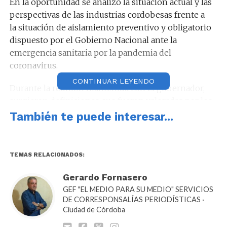
En la oportunidad se analizó la situación actual y las
perspectivas de las industrias cordobesas frente a
la situación de aislamiento preventivo y obligatorio
dispuesto por el Gobierno Nacional ante la
emergencia sanitaria por la pandemia del
coronavirus.
CONTINUAR LEYENDO
Durante la reunión mantenida con el gobernador,
surgieron definiciones que fueron valoradas por los
representantes de los sectores industrial y
También te puede interesar...
exportador de la provincia. Entre ellas, la prioridad
absoluta que constituye el sostenimiento de
medidas que cuiden la salud de los cordobeses.
TEMAS RELACIONADOS:
Asimismo, el apoyo a la industria provincial y la
Gerardo Fornasero
continuidad de todas las acciones que se vienen
GEF "EL MEDIO PARA SU MEDIO" SERVICIOS
llevando adelante desde el Ministerio de Industria,
DE CORRESPONSALÍAS PERIODÍSTICAS ·
Ciudad de Córdoba
Comercio y Minería, para coordinar todos
los programas de asistencia que se están ejecutando