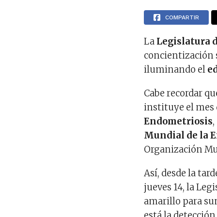
COMPARTIR
La
Legislatura 
concientización
iluminando el
ed
Cabe recordar qu
instituye el mes
Endometriosis
Mundial de la 
Organización Mun
Así, desde la tar
jueves 14, la Le
amarillo para su
está la detecció