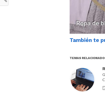
También te pu
TEMAS RELACIONADO
R
G
C