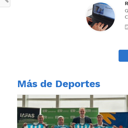
R
G
C
Más de Deportes