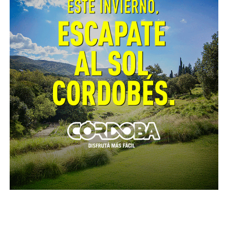
ejecutarán tareas de fresado y repavimentación en
los sectores que lo requieran.
En tanto, sobre la calzada norte, los trabajos
alcanzarán los 10 kilómetros comprendidos entre el
distribuidor de acceso a Capilla de los Remedios y la
avenida Circunvalación de la ciudad de Córdoba. Allí
se realizarán tareas de fresado y repavimentación
para optimizar las condiciones de circulación.
Una vez finalizadas las intervenciones, se
completará la demarcación horizontal
correspondiente en ambas calzadas.
Con esta obra, el Gobierno de Córdoba continúa
fortaleciendo la infraestructura vial provincial,
priorizando corredores estratégicos para la
producción, el transporte y la movilidad cotidiana de
miles de usuarios.