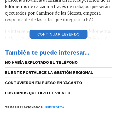
kilómetros de calzada, a través de trabajos que serán
ejecutados por Caminos de las Sierras, empresa
responsable de las rutas que integran la RAC.
La intervención contempla obras sobre 7 kilómetros
CONTINUAR LEYENDO
de la calzada sur, con sentido hacia Buenos Aires, y
10 kilómetros de la calzada norte, de ingreso a la
ciudad de Córdoba.
También te puede interesar...
El plazo previsto para la finalización de los trabajos
NO HABÍA EXPLOTADO EL TELÉFONO
es de ocho meses.
EL ENTE FORTALECE LA GESTIÓN REGIONAL
CONTUVIERON EN FUEGO EN YACANTO
LOS DAÑOS QUE HIZO EL VIENTO
La decisión forma parte de la política provincial de
sostenimiento y mejora permanente de la
TEMAS RELACIONADOS:
GEFINFORMA
infraestructura vial, con el objetivo de garantizar