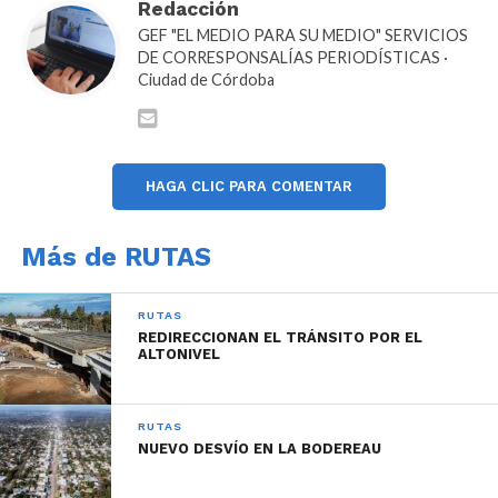
rutas más seguras, eficientes y preparadas para
Redacción
responder al crecimiento del tránsito en el área
GEF "EL MEDIO PARA SU MEDIO" SERVICIOS
DE CORRESPONSALÍAS PERIODÍSTICAS ·
metropolitana.
Ciudad de Córdoba
En tanto, el intendente interino Ricardo Granja
resaltó el proceso de expansión de la zona en los
últimos años.
HAGA CLIC PARA COMENTAR
La Autopista Córdoba-Pilar tiene una extensión total
de 39 kilómetros y constituye un corredor clave para
Más de RUTAS
la circulación diaria de vecinos, trabajadores,
transportistas y usuarios que ingresan y egresan de
RUTAS
la Capital provincial.
REDIRECCIONAN EL TRÁNSITO POR EL
ALTONIVEL
La calzada sur fue construida en hormigón en 1987,
mientras que la calzada norte fue ejecutada en
RUTAS
asfalto en 1999.
NUEVO DESVÍO EN LA BODEREAU