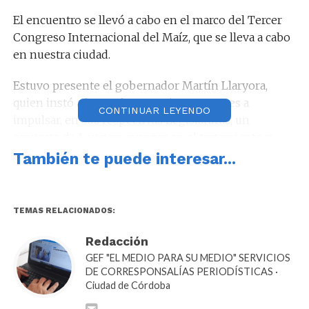
El encuentro se llevó a cabo en el marco del Tercer
Congreso Internacional del Maíz, que se lleva a cabo
en nuestra ciudad.
Estuvo presente el gobernador Martín Llaryora,
quien instó a los parlamentarios presentes a
CONTINUAR LEYENDO
impulsar, en sus respectivas Legislaturas, un
proyecto de Ley para avanzar en el tratamiento y
discusión urgente del proyecto de modificación de la
También te puede interesar...
Ley de Biocombustibles en el Congreso Nacional, el
cual propone un aumento progresivo del corte de
biocombustibles para impulsar la producción y el
TEMAS RELACIONADOS:
desarrollo local, como lo hace Córdoba, que ya utiliza
etanol al 17% y biodiésel al 20% en sus
Redacción
combustibles. “La política debe acompañar al
GEF "EL MEDIO PARA SU MEDIO" SERVICIOS
DE CORRESPONSALÍAS PERIODÍSTICAS ·
ecosistema productivo del país”, dijo.
Ciudad de Córdoba
Participaron del encuentro parlamentarios de las seis