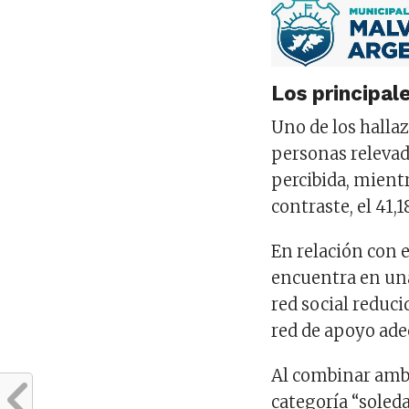
Los principal
Uno de los hallaz
personas relevad
percibida, mientr
contraste, el 41
En relación con e
encuentra en una
red social reduc
red de apoyo ade
Al combinar amba
categoría “soled