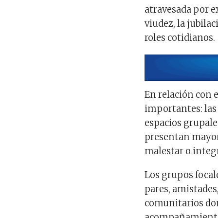
atravesada por e
viudez, la jubilac
roles cotidianos.
En relación con e
importantes: las
espacios grupale
presentan mayore
malestar o integ
Los grupos focale
pares, amistades,
comunitarios don
acompañamiento c