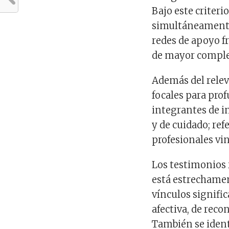
Bajo este criter
simultáneamente 
redes de apoyo f
de mayor comple
Además del relev
focales para prof
integrantes de in
y de cuidado; refe
profesionales vin
Los testimonios 
está estrechamen
vínculos signific
afectiva, de re
También se ident