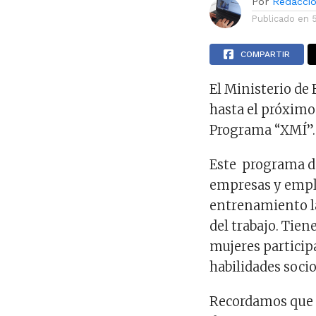
Por
Redacci
Publicado en
COMPARTIR
El Ministerio de
hasta el próximo 
Programa “XMÍ”.
Este programa d
empresas y emple
entrenamiento l
del trabajo. Tie
mujeres particip
habilidades soci
Recordamos que l