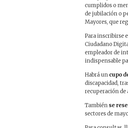
cumplidos o meno
de jubilación o 
Mayores, que reg
Para inscribirse
Ciudadano Digital
empleador de inte
indispensable par
Habrá un
cupo d
discapacidad, tr
recuperación de 
También
se res
sectores de mayo
Para consultas, 