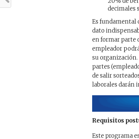
20% de bene
decimales s
Es fundamental q
dato indispensabl
en formar parte de
empleador podrá 
su organización.
partes (empleado
de salir sorteado
laborales darán in
Requisitos pos
Este programa es