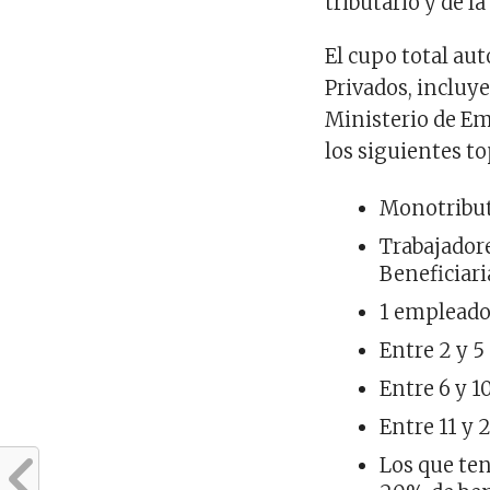
tributario y de l
El cupo total au
Privados, incluy
Ministerio de Em
los siguientes to
Monotributi
Trabajadore
Beneficiari
1 empleado 
Entre 2 y 5
Entre 6 y 1
Entre 11 y 
Los que te