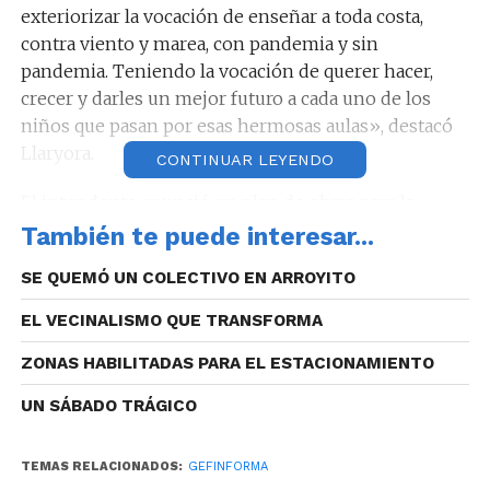
exteriorizar la vocación de enseñar a toda costa,
contra viento y marea, con pandemia y sin
pandemia. Teniendo la vocación de querer hacer,
crecer y darles un mejor futuro a cada uno de los
niños que pasan por esas hermosas aulas», destacó
Llaryora.
CONTINUAR LEYENDO
El intendente anunció un plan de obras para la
construcción de 34 nuevas aulas – de las cuales 8
También te puede interesar...
serán ejecutadas en una primera etapa – con una
SE QUEMÓ UN COLECTIVO EN ARROYITO
inversión total aproximada de 120 millones de
pesos.
EL VECINALISMO QUE TRANSFORMA
El plan de inversiones se completará con 49
ZONAS HABILITADAS PARA EL ESTACIONAMIENTO
millones de pesos en infraestructura y la compra –
UN SÁBADO TRÁGICO
ya realizada- de mobiliario escolar por un monto de
4 millones de pesos.
TEMAS RELACIONADOS:
GEFINFORMA